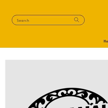
Search
H