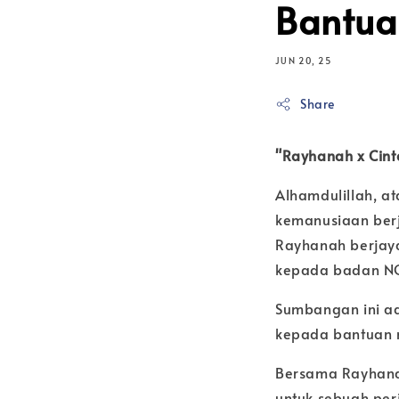
Bantua
JUN 20, 25
Share
"Rayhanah x Cint
Alhamdulillah, a
kemanusiaan berj
Rayhanah berjay
kepada badan NG
Sumbangan ini ad
kepada bantuan m
Bersama Rayhana
untuk sebuah per