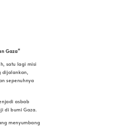
uan Gaza"
 satu lagi misi
 dijalankan,
kan sepenuhnya
enjadi asbab
uji di bumi Gaza.
edang menyumbang