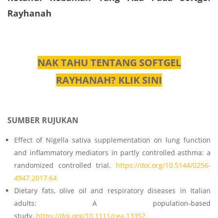
Rayhanah
NAK TAHU TENTANG SOFTGEL
RAYHANAH? KLIK SINI
SUMBER RUJUKAN
Effect of Nigella sativa supplementation on lung function
and inflammatory mediators in partly controlled asthma: a
randomized controlled trial.
https://doi.org/10.5144/0256-
4947.2017.64
Dietary fats, olive oil and respiratory diseases in Italian
adults: A population‐based
study.
https://doi.org/10.1111/cea.13352