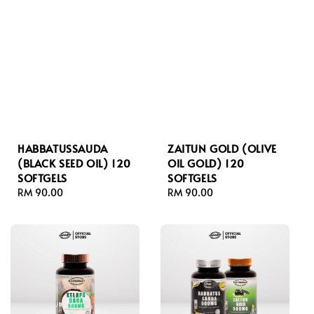
HABBATUSSAUDA
ZAITUN GOLD (OLIVE
(BLACK SEED OIL) 120
OIL GOLD) 120
SOFTGELS
SOFTGELS
Regular
RM 90.00
Regular
RM 90.00
price
price