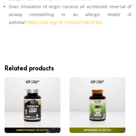
Does inhalation of virgin coconut oil accelerate reversal of
airway remodelling in an allergic model of
asthma?
https://doi.org/10.1155/2017/8741851
Related products