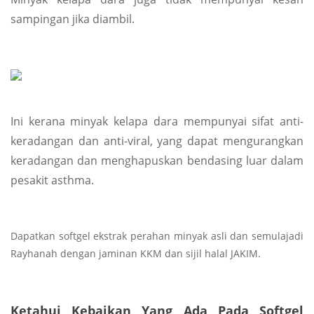
sampingan jika diambil.
Ini kerana minyak kelapa dara mempunyai sifat anti-
keradangan dan anti-viral, yang dapat mengurangkan
keradangan dan menghapuskan bendasing luar dalam
pesakit asthma.
Dapatkan softgel ekstrak perahan minyak asli dan semulajadi
Rayhanah dengan jaminan KKM dan sijil halal JAKIM.
Ketahui Kebaikan Yang Ada Pada Softgel