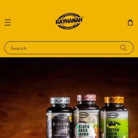
Search